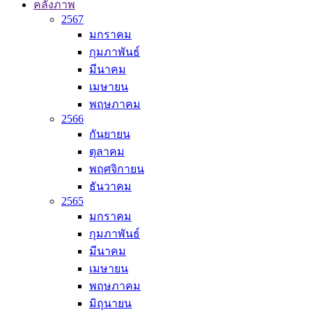
คลังภาพ
2567
มกราคม
กุมภาพันธ์
มีนาคม
เมษายน
พฤษภาคม
2566
กันยายน
ตุลาคม
พฤศจิกายน
ธันวาคม
2565
มกราคม
กุมภาพันธ์
มีนาคม
เมษายน
พฤษภาคม
มิถุนายน