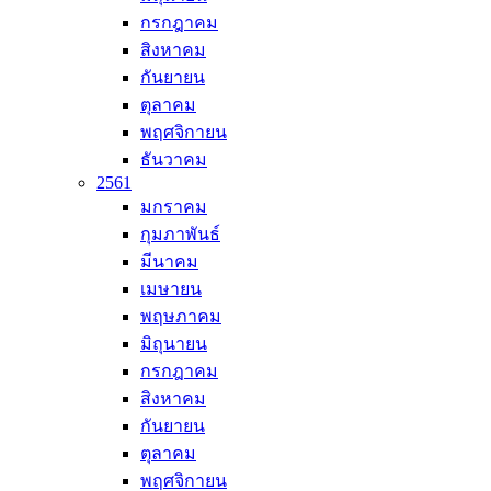
กรกฎาคม
สิงหาคม
กันยายน
ตุลาคม
พฤศจิกายน
ธันวาคม
2561
มกราคม
กุมภาพันธ์
มีนาคม
เมษายน
พฤษภาคม
มิถุนายน
กรกฎาคม
สิงหาคม
กันยายน
ตุลาคม
พฤศจิกายน