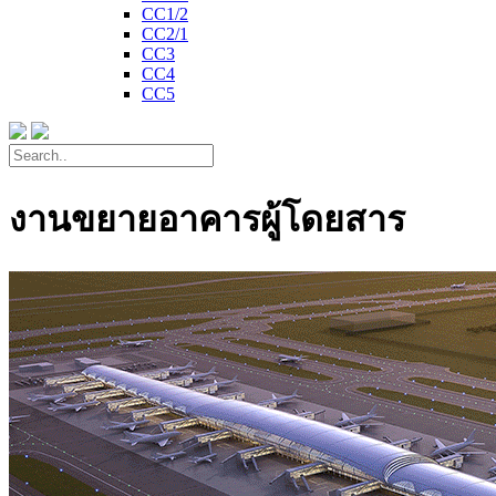
CC1/2
CC2/1
CC3
CC4
CC5
งานขยายอาคารผู้โดยสาร