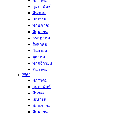
มกราคม
กุมภาพันธ์
มีนาคม
เมษายน
พฤษภาคม
มิถุนายน
กรกฎาคม
สิงหาคม
กันยายน
ตุลาคม
พฤศจิกายน
ธันวาคม
2562
มกราคม
กุมภาพันธ์
มีนาคม
เมษายน
พฤษภาคม
มิถุนายน