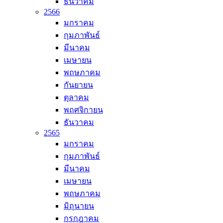
ธันวาคม
2566
มกราคม
กุมภาพันธ์
มีนาคม
เมษายน
พฤษภาคม
กันยายน
ตุลาคม
พฤศจิกายน
ธันวาคม
2565
มกราคม
กุมภาพันธ์
มีนาคม
เมษายน
พฤษภาคม
มิถุนายน
กรกฎาคม