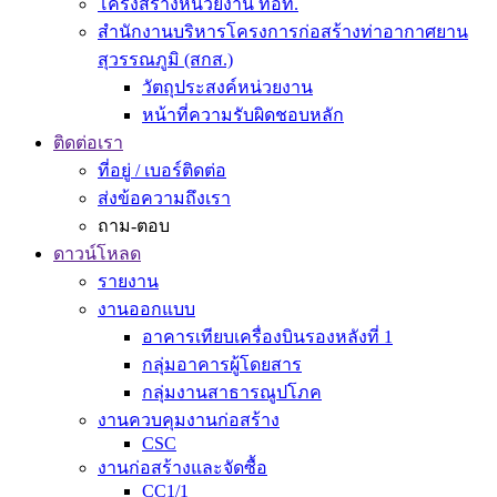
โครงสร้างหน่วยงาน ทอท.
สำนักงานบริหารโครงการก่อสร้างท่าอากาศยาน
สุวรรณภูมิ (สกส.)
วัตถุประสงค์หน่วยงาน
หน้าที่ความรับผิดชอบหลัก
ติดต่อเรา
ที่อยู่ / เบอร์ติดต่อ
ส่งข้อความถึงเรา
ถาม-ตอบ
ดาวน์โหลด
รายงาน
งานออกแบบ
อาคารเทียบเครื่องบินรองหลังที่ 1
กลุ่มอาคารผู้โดยสาร
กลุ่มงานสาธารณูปโภค
งานควบคุมงานก่อสร้าง
CSC
งานก่อสร้างและจัดซื้อ
CC1/1