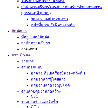
โครงสร้างหน่วยงาน ทอท.
สำนักงานบริหารโครงการก่อสร้างท่าอากาศยาน
สุวรรณภูมิ (สกส.)
วัตถุประสงค์หน่วยงาน
หน้าที่ความรับผิดชอบหลัก
ติดต่อเรา
ที่อยู่ / เบอร์ติดต่อ
ส่งข้อความถึงเรา
ถาม-ตอบ
ดาวน์โหลด
รายงาน
งานออกแบบ
อาคารเทียบเครื่องบินรองหลังที่ 1
กลุ่มอาคารผู้โดยสาร
กลุ่มงานสาธารณูปโภค
งานควบคุมงานก่อสร้าง
CSC
งานก่อสร้างและจัดซื้อ
CC1/1