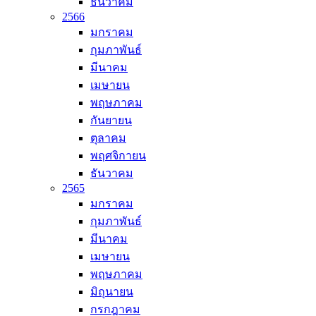
ธันวาคม
2566
มกราคม
กุมภาพันธ์
มีนาคม
เมษายน
พฤษภาคม
กันยายน
ตุลาคม
พฤศจิกายน
ธันวาคม
2565
มกราคม
กุมภาพันธ์
มีนาคม
เมษายน
พฤษภาคม
มิถุนายน
กรกฎาคม