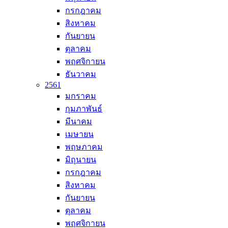
กรกฎาคม
สิงหาคม
กันยายน
ตุลาคม
พฤศจิกายน
ธันวาคม
2561
มกราคม
กุมภาพันธ์
มีนาคม
เมษายน
พฤษภาคม
มิถุนายน
กรกฎาคม
สิงหาคม
กันยายน
ตุลาคม
พฤศจิกายน