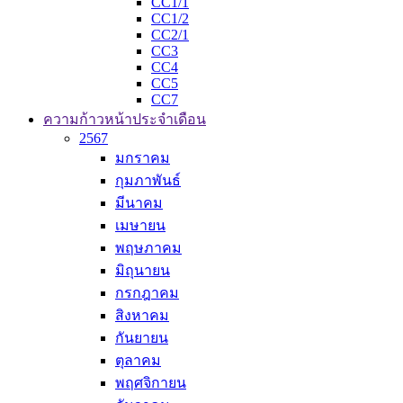
CC1/1
CC1/2
CC2/1
CC3
CC4
CC5
CC7
ความก้าวหน้าประจำเดือน
2567
มกราคม
กุมภาพันธ์
มีนาคม
เมษายน
พฤษภาคม
มิถุนายน
กรกฎาคม
สิงหาคม
กันยายน
ตุลาคม
พฤศจิกายน