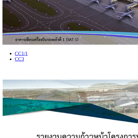
CC1/1
CC3