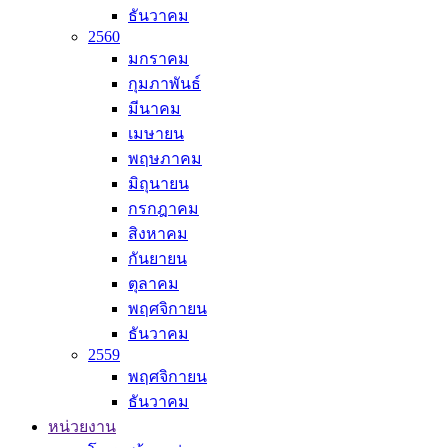
ธันวาคม
2560
มกราคม
กุมภาพันธ์
มีนาคม
เมษายน
พฤษภาคม
มิถุนายน
กรกฎาคม
สิงหาคม
กันยายน
ตุลาคม
พฤศจิกายน
ธันวาคม
2559
พฤศจิกายน
ธันวาคม
หน่วยงาน